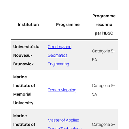
Programme
Institution
Programme
reconnu
par l’IBSC
Université du
Geodesy and
Catégorie S-
Nouveau-
Geomatics
5A
Brunswick
Engineering
Marine
Institute of
Catégorie S-
Ocean Mapping
Memorial
5A
University
Marine
Master of Applied
Institute of
Catégorie S-
Ocean Technology