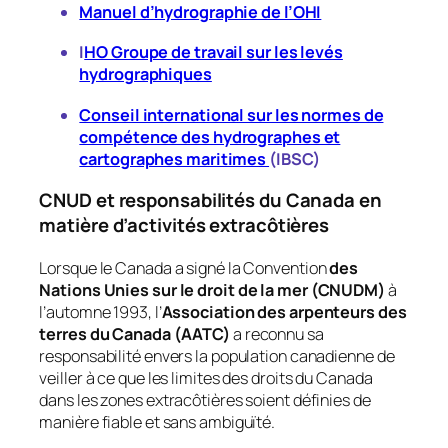
Manuel d’hydrographie de l’OHI
I
HO Groupe de travail sur les levés
hydrographiques
Conseil international sur les normes de
compétence des hydrographes et
cartographes maritimes
(IBSC)
CNUD et responsabilités du Canada en
matière d’activités extracôtières
Lorsque le Canada a signé la Convention
des
Nations Unies sur le droit de la mer (CNUDM)
à
l’automne 1993, l’
Association des arpenteurs des
terres du Canada (AATC)
a reconnu sa
responsabilité envers la population canadienne de
veiller à ce que les limites des droits du Canada
dans les zones extracôtières soient définies de
manière fiable et sans ambiguïté.